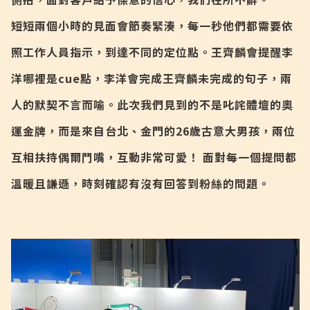
短短兩個小時的見面會節奏緊湊，每一秒他們都需要依
照工作人員指示，到達不同的定位點。王齊麟會提醒李
洋哪裡是cue點，李洋會完成王齊麟未完成的句子，兩
人的默契不言而喻。此次我們見到的不是叱詫體壇的奧
運金牌，而是來自台北、金門的26歲古意大男孩，兩位
互相扶持偶爾鬥嘴，互動非常可愛！ 面對每一個提問都
溫暖且謙遜，時刻確認有沒有回答到粉絲的問題。