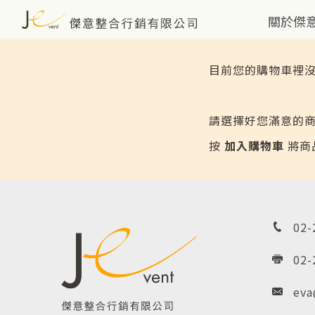
關於傑
目前您的購物車裡
請選擇好您滿意的
按
加入購物車
將商
02-
02-
eva