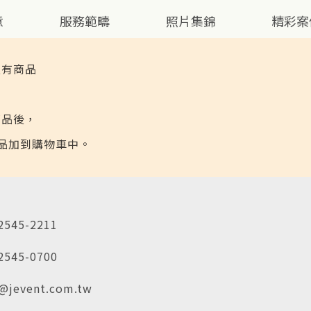
我的購物車 (幣別 : $)
意
服務範疇
照片集錦
精彩案
沒有商品
商品後，
品加到購物車中。
2545-2211
2545-0700
@jevent.com.tw